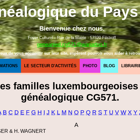
néalogique du Pays 
Bienvenue chez nous.
Foyer Culturel - Rue de la Mairie - 57320 Filstroff
geneanied.cg571@wanadoo.fr
x de vous accueillir sur leur site, espèrent pouvoir vous aider à retrou
MATIONS
LE SECTEUR D'ACTIVITÉS
PHOTO
BLOG
LIBRAIRI
des familles luxembourgeoises
généalogique CG571.
A
B
C
D
E
F
G
H
I
J
K
L
M
N
O
P
Q
R
S
T
U
V
W
X
Y
A
AISER & H. WAGNERT