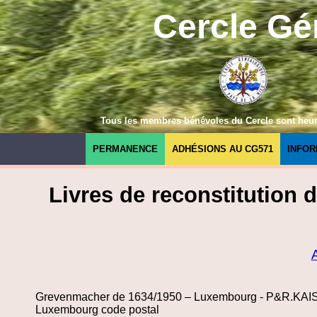
Cercle Gé
Tous les membres bénévoles du Cercle sont heureu
PERMANENCE
ADHÉSIONS AU CG571
INFOR
Livres de reconstitution 
Grevenmacher de 1634/1950 – Luxembourg - P&R.K
Luxembourg code postal