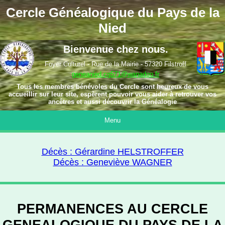
Cercle Généalogique du Pays de la
Nied
Bienvenue chez nous.
Foyer Culturel - Rue de la Mairie - 57320 Filstroff
geneanied.cg571@wanadoo.fr
Tous les membres bénévoles du Cercle sont heureux de vous
accueillir sur leur site, espèrent pouvoir vous aider à retrouver vos
ancêtres et aussi découvrir la Généalogie
Menu
Décès : Gérardine HELSTROFFER
Décès : Geneviève WAGNER
PERMANENCES AU CERCLE
GENEALOGIQUE DU PAYS DE LA