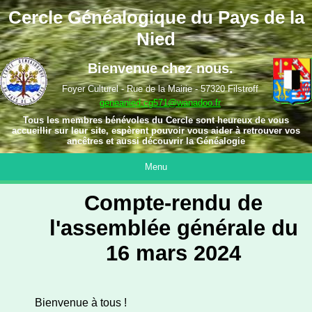
Cercle Généalogique du Pays de la
Nied
Bienvenue chez nous.
Foyer Culturel - Rue de la Mairie - 57320 Filstroff
geneanied.cg571@wanadoo.fr
Tous les membres bénévoles du Cercle sont heureux de vous
accueillir sur leur site, espèrent pouvoir vous aider à retrouver vos
ancêtres et aussi découvrir la Généalogie
Menu
Compte-rendu de
l'assemblée générale du
16 mars 2024
Bienvenue à tous !