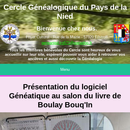
Cercle Généalogique du Pays de la
Nied
Bienvenue chez nous.
Foyer Culturel - Rue de la Mairie - 57320 Filstroff
geneanied.cg571@wanadoo.fr
Tous les membres bénévoles du Cercle sont heureux de vous
accueillir sur leur site, espèrent pouvoir vous aider à retrouver vos
ancêtres et aussi découvrir la Généalogie
Menu
Présentation du logiciel
Généatique au salon du livre de
Boulay Bouq'In