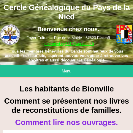
Cercle Généalogique du Pays de la
Nied
Bienvenue chez nous.
Foyer Culturel - Rue de la Mairie - 57320 Filstroff
geneanied.cg571@wanadoo.fr
Tous les membres bénévoles du Cercle sont heureux de vous
accueillir sur leur site, espèrent pouvoir vous aider à retrouver vos
ancêtres et aussi découvrir la Généalogie
Menu
Les habitants de Bionville
Comment se présentent nos livres
de reconstitutions de familles.
Comment lire nos ouvrages.