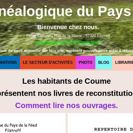
néalogique du Pays 
Bienvenue chez nous.
Foyer Culturel - Rue de la Mairie - 57320 Filstroff
geneanied.cg571@wanadoo.fr
x de vous accueillir sur leur site, espèrent pouvoir vous aider à retrou
MATIONS
LE SECTEUR D'ACTIVITÉS
PHOTO
BLOG
LIBRAIRI
Les habitants de Coume
sentent nos livres de reconstitutio
Comment lire nos ouvrages.