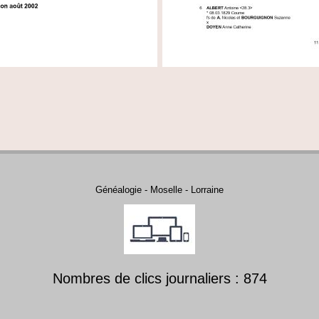
Généalogie - Moselle - Lorraine
Nombres de clics journaliers : 874