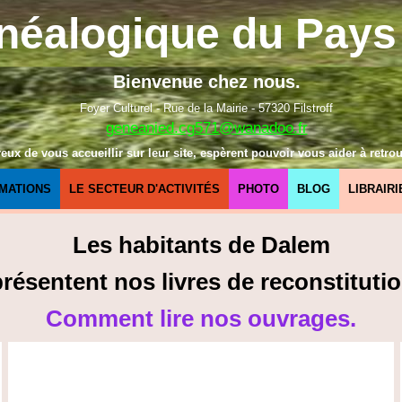
néalogique du Pays 
Bienvenue chez nous.
Foyer Culturel - Rue de la Mairie - 57320 Filstroff
geneanied.cg571@wanadoo.fr
x de vous accueillir sur leur site, espèrent pouvoir vous aider à retrou
MATIONS
LE SECTEUR D'ACTIVITÉS
PHOTO
BLOG
LIBRAIRI
Les habitants de Dalem
sentent nos livres de reconstitutio
Comment lire nos ouvrages.