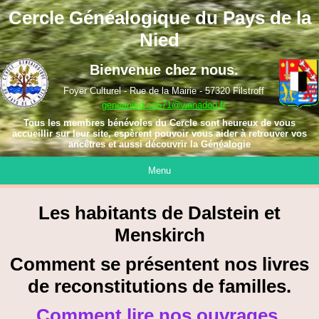
Cercle Généalogique du Pays de la
Nied
Bienvenue chez nous.
Foyer Culturel - Rue de la Mairie - 57320 Filstroff
geneanied.cg571@wanadoo.fr
Tous les membres bénévoles du Cercle sont heureux de vous
accueillir sur leur site, espèrent pouvoir vous aider à retrouver vos
ancêtres et aussi découvrir la Généalogie
Menu
Les habitants de Dalstein et
Menskirch
Comment se présentent nos livres
de reconstitutions de familles.
Comment lire nos ouvrages.